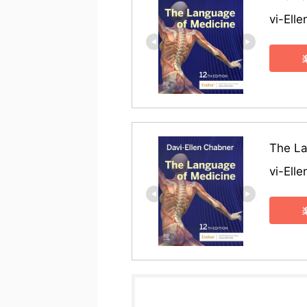
vi-Ell
The L
vi-Ell