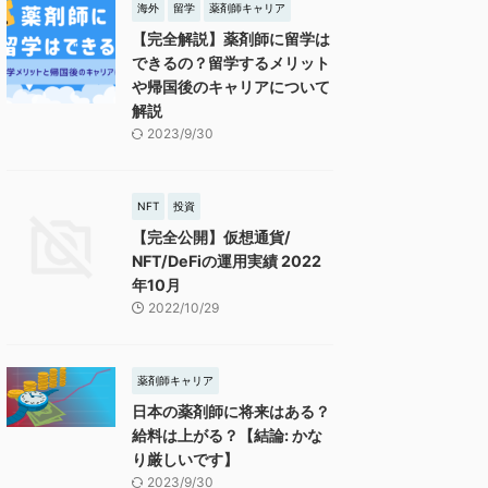
海外
留学
薬剤師キャリア
【完全解説】薬剤師に留学は
できるの？留学するメリット
や帰国後のキャリアについて
解説
2023/9/30
NFT
投資
【完全公開】仮想通貨/
NFT/DeFiの運用実績 2022
年10月
2022/10/29
薬剤師キャリア
日本の薬剤師に将来はある？
給料は上がる？【結論: かな
り厳しいです】
2023/9/30