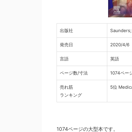
出版社
Saunders
発売日
2020/4/6
言語
英語
ページ数/寸法
1074ページ/ 
売れ筋
5位 Medica
ランキング
1074ページの大型本です。